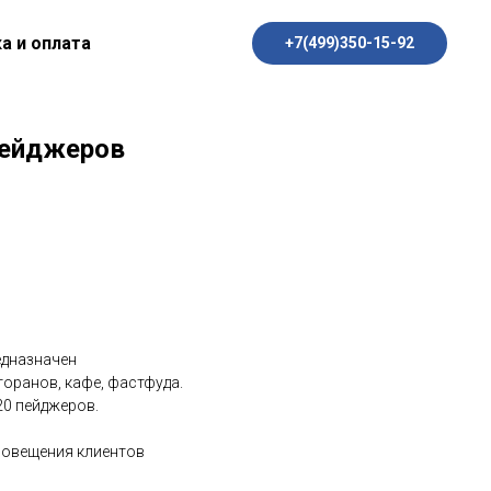
а и оплата
+7(499)350-15-92
пейджеров
едназначен
сторанов, кафе, фастфуда.
20 пей­дже­ров.
о­веще­ния кли­ен­тов