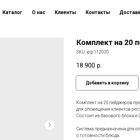
Каталог
О нас
Клиенты
Контакты
Доставк
Комплект на 20 
SKU:
ipg-112020
18 900
р.
Добавить в корзину
Комплект на
20 пейджеров пр
для опо­веще­ния кли­ен­тов ре
Сос­то­ит из ба­зово­го бло­ка и 
Сис­те­ма пред­назна­чена для оп
о го­тов­ности блю­да.